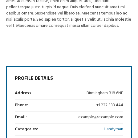
amet accumsan facilisis, enim enim aliquet arcu, tincidunt
pellentesque justo turpis id neque. Duis eleifend nunc sit amet mi
dapibus ornare. Suspendisse vel libero se. Maecenas tempus leo ac
nisi iaculis porta. Sed sapien tortor, aliquet a velit ut, lacinia molestie
velit. Maecenas ornare consequat massa ullamcorper dapibus.
PROFILE DETAILS
Address:
Birmingham B18 6NF
Phone:
+1 222 333 444
Email:
example@example.com
Categories:
Handyman